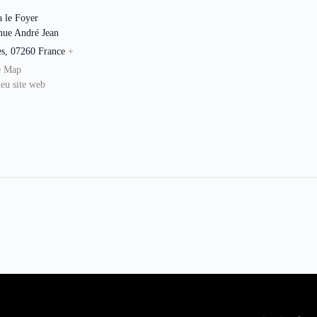
 le Foyer
nue André Jean
es
,
07260
France
+
e Map
ieu site web