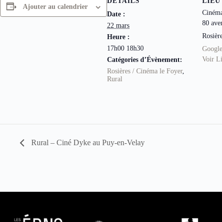
DÉTAILS
LIEU
Ajouter au calendrier
Cinéma
Date :
80 ave
22 mars
Rosièr
Heure :
17h00 18h30
Googl
Voir L
Catégories d’Évènement:
Rosières / Cinéma le Foyer
,
Rural
Rural – Ciné Dyke au Puy-en-Velay