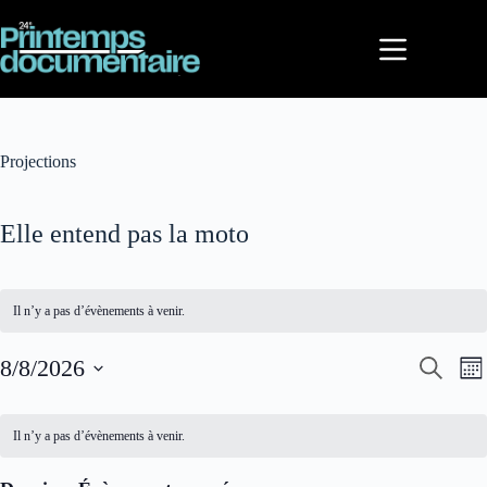
Passer
au
contenu
Projections
Elle entend pas la moto
Il n’y a pas d’évènements à venir.
R
N
8/8/2026
R
M
e
a
e
S
o
c
v
c
C
é
i
h
i
h
l
a
s
Il n’y a pas d’évènements à venir.
e
g
e
e
l
r
a
r
c
e
c
t
c
t