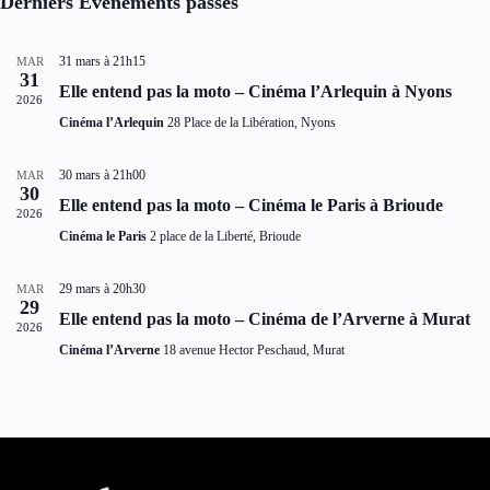
Derniers Évènements passés
n
h
i
h
i
d
e
o
e
o
r
e
n
n
i
31 mars à 21h15
MAR
t
d
n
31
e
n
e
Elle entend pas la moto – Cinéma l’Arlequin à Nyons
e
r
2026
a
v
z
d
Cinéma l’Arlequin
28 Place de la Libération, Nyons
v
u
u
e
n
i
e
É
e
g
s
30 mars à 21h00
MAR
v
d
a
É
30
è
a
Elle entend pas la moto – Cinéma le Paris à Brioude
t
v
2026
n
t
i
è
Cinéma le Paris
2 place de la Liberté, Brioude
e
e
o
n
m
.
n
e
e
d
m
29 mars à 20h30
MAR
n
29
e
e
t
Elle entend pas la moto – Cinéma de l’Arverne à Murat
v
n
2026
s
u
t
Cinéma l’Arverne
18 avenue Hector Peschaud, Murat
e
s
É
v
è
n
e