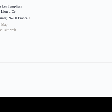
 Les Templiers
 Lion d’Or
imar
,
26200
France
+
e Map
ieu site web