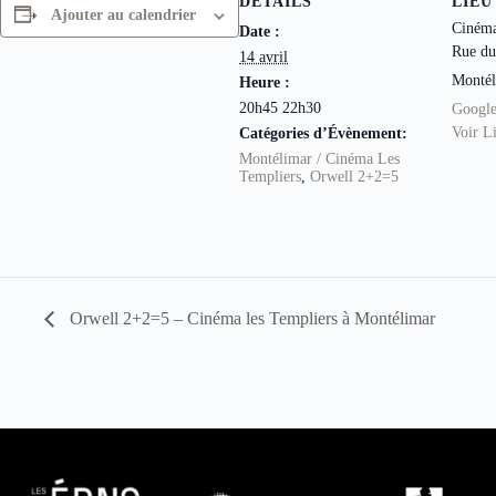
DÉTAILS
LIEU
Ajouter au calendrier
Cinéma
Date :
Rue du
14 avril
Montél
Heure :
20h45 22h30
Googl
Voir L
Catégories d’Évènement:
Montélimar / Cinéma Les
Templiers
,
Orwell 2+2=5
Orwell 2+2=5 – Cinéma les Templiers à Montélimar