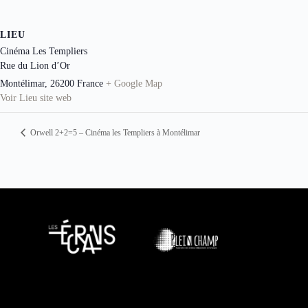
LIEU
Cinéma Les Templiers
Rue du Lion d’Or
Montélimar
,
26200
France
+ Google Map
Voir Lieu site web
Orwell 2+2=5 – Cinéma les Templiers à Montélimar