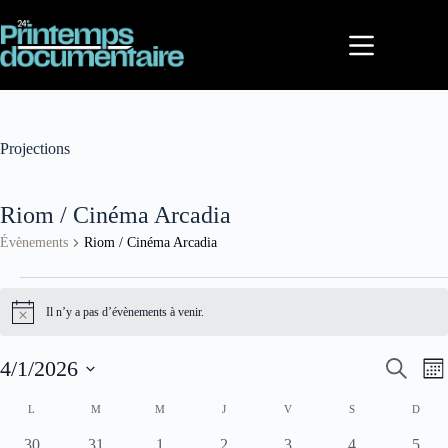
Passer
au
contenu
Projections
Riom / Cinéma Arcadia
Évènements
Riom / Cinéma Arcadia
Évènements
Il n’y a pas d’évènements à venir.
N
o
t
R
N
4/1/2026
R
i
M
e
a
e
c
S
o
c
v
e
c
C
é
L
LUNDI
M
MARDI
M
MERCREDI
J
JEUDI
V
VENDREDI
S
SAMEDI
D
DIM
i
h
i
h
l
a
s
e
g
e
e
0
0
0
0
0
0
0
l
30
31
1
2
3
4
5