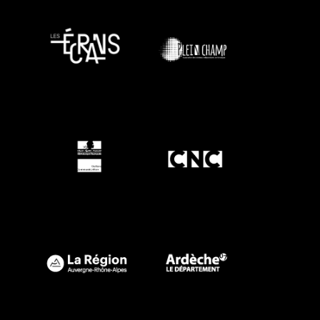
n
e
m
e
n
t
s